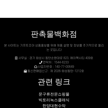
판촉물백화점
본 사이트는 기프트조아 상품홍보를 위해 제품 설명 및 정보를 주기적으로 올리
는 곳입니다
사무실 : 경기 화성시 동탄순환대로 823, 에이팩시티 409호
연락처 : 1544-6233
사업자번호 : 140-77-00649
통신판매업신고 : 제 2026-화성동탄-1212호
관련 링크
문구류전문쇼핑몰
빅토리녹스클래식
한양대현수막