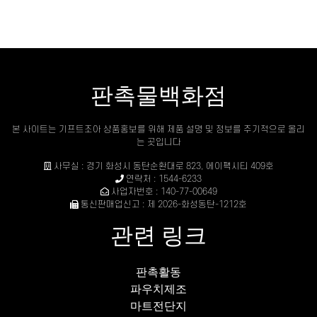
판촉물백화점
본 사이트는 기프트조아 상품홍보를 위해 제품 설명 및 정보를 주기적으로 올리
는 곳입니다
사무실 : 경기 화성시 동탄순환대로 823, 에이팩시티 409호
연락처 : 1544-6233
사업자번호 : 140-77-00649
통신판매업신고 : 제 2026-화성동탄-1212호
관련 링크
판촉활동
파우치제조
마트전단지