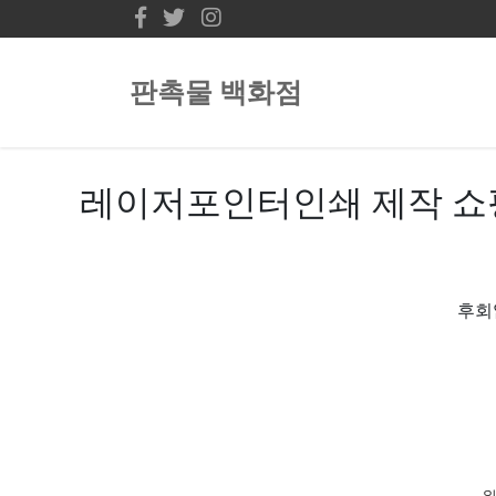
판촉물 백화점
레이저포인터인쇄 제작 쇼
후회
위