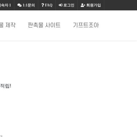
접속자
1
1:1문의
FAQ
로그인
회원가입
물 제작
판촉물 사이트
기프트조아
적립!
다.