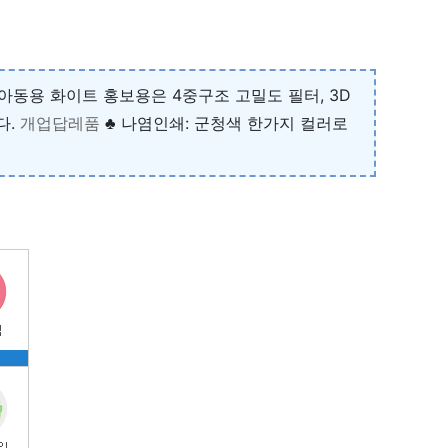
아동용 화이트 홍보용은 4중구조 고밀도 필터, 3D
다.
개업답레품
♣ 나염인쇄: 군청색 한가지 컬러로