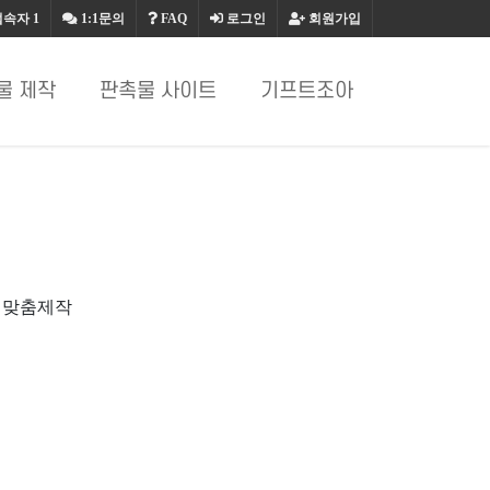
접속자
1
1:1문의
FAQ
로그인
회원가입
물 제작
판촉물 사이트
기프트조아
 맞춤제작
.