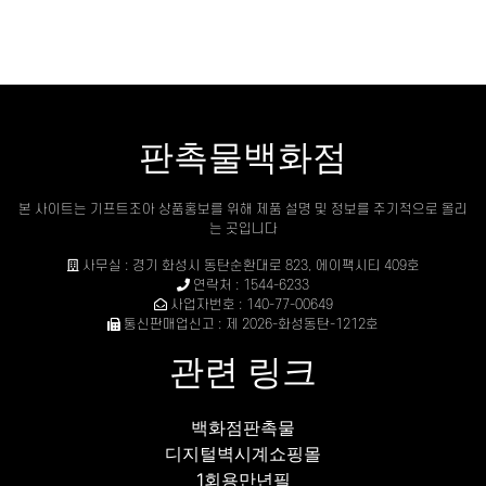
판촉물백화점
본 사이트는 기프트조아 상품홍보를 위해 제품 설명 및 정보를 주기적으로 올리
는 곳입니다
사무실 : 경기 화성시 동탄순환대로 823, 에이팩시티 409호
연락처 : 1544-6233
사업자번호 : 140-77-00649
통신판매업신고 : 제 2026-화성동탄-1212호
관련 링크
백화점판촉물
디지털벽시계쇼핑몰
1회용만년필