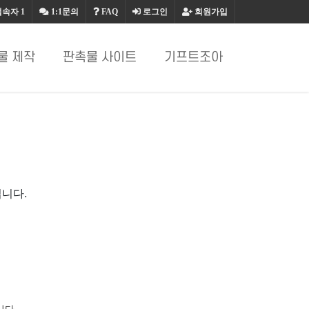
접속자
1
1:1문의
FAQ
로그인
회원가입
물 제작
판촉물 사이트
기프트조아
니다.
니다.