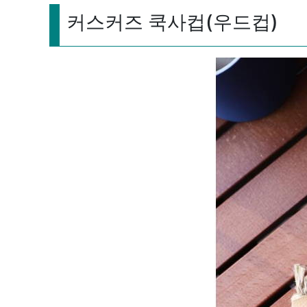
커스커즈 쿡사컵(우드컵)