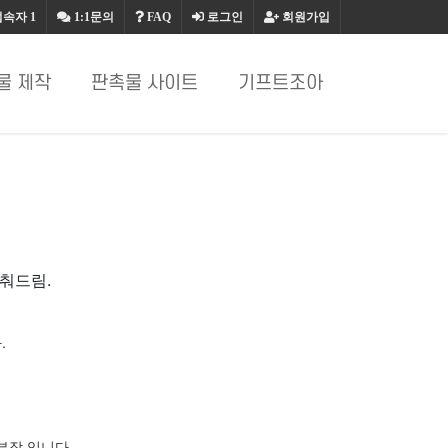
접속자
1
1:1문의
FAQ
로그인
회원가입
물 제작
판촉물 사이트
기프트조아
춰드림.
.
부장 입니다.