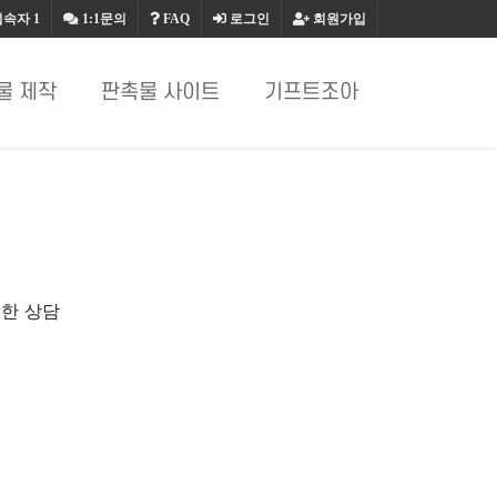
접속자
1
1:1문의
FAQ
로그인
회원가입
물 제작
판촉물 사이트
기프트조아
절한 상담