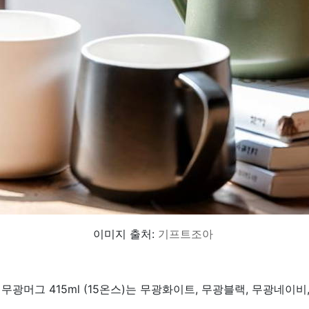
이미지 출처:
기프트조아
광머그 415ml (15온스)는 무광화이트, 무광블랙, 무광네이비