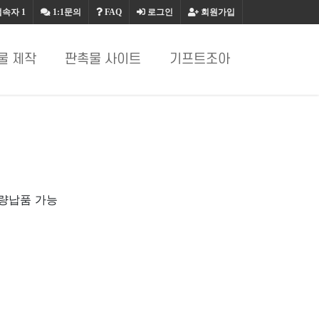
접속자
1
1:1문의
FAQ
로그인
회원가입
물 제작
판촉물 사이트
기프트조아
대량납품 가능