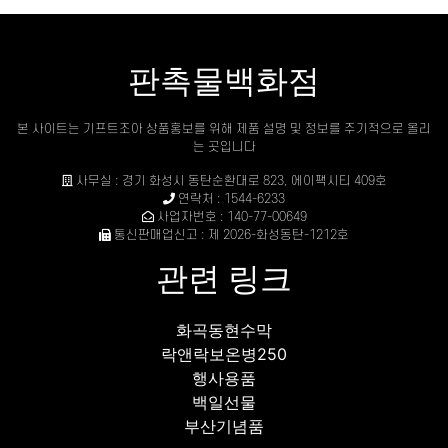
판촉물백화점
본 사이트는 기프트조아 상품홍보를 위해 제품 설명 및 정보를 주기적으로 올리
는 곳입니다
사무실 : 경기 화성시 동탄순환대로 823, 에이팩시티 409호
연락처 : 1544-6233
사업자번호 : 140-77-00649
통신판매업신고 : 제 2026-화성동탄-1212호
관련 링크
화곡동현수막
락앤락보온병250
행사용품
백일선물
부산기념품