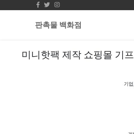
판촉물 백화점
미니핫팩 제작 쇼핑몰 기
기업
경