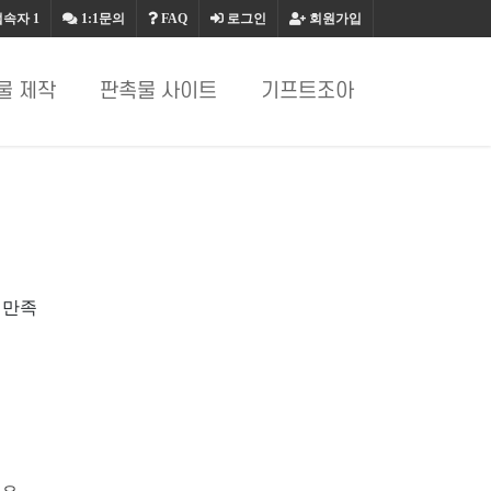
접속자
1
1:1문의
FAQ
로그인
회원가입
물 제작
판촉물 사이트
기프트조아
질만족
요.