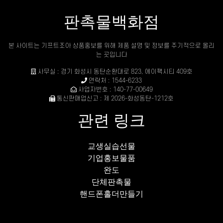
판촉물백화점
본 사이트는 기프트조아 상품홍보를 위해 제품 설명 및 정보를 주기적으로 올리
는 곳입니다
사무실 : 경기 화성시 동탄순환대로 823, 에이팩시티 409호
연락처 : 1544-6233
사업자번호 : 140-77-00649
통신판매업신고 : 제 2026-화성동탄-1212호
관련 링크
교생실습선물
기업홍보물품
완도
단체판촉물
핸드폰홀더만들기