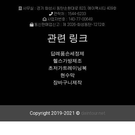
사무실 : 경기 화성시 동탄순환대로 823, 에이팩시티 409호
연락처 : 1544-6233
사업자번호 : 140-77-00649
통신판매업신고 : 제 2026-화성동탄-1212호
관련 링크
답례품손세정제
헬스가방제조
초저가트레이닝복
현수막
장바구니제작
Copyright 2019-2021 ©
daintour.net