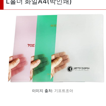
L홀더 화일A4(박인쇄)
이미지 출처:
기프트조아